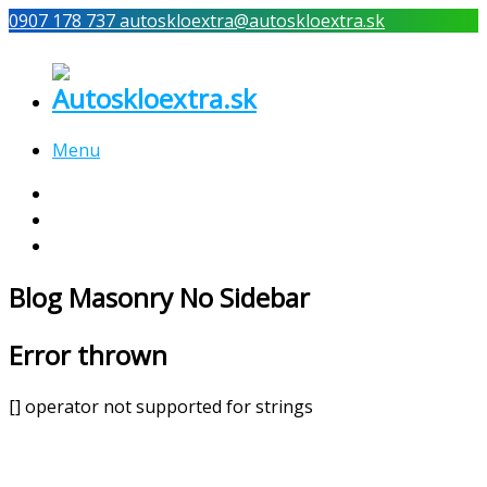
0907 178 737
autoskloextra@autoskloextra.sk
Menu
Výmena a oprava autoskla
Fotogaléria / Referencie
Kontakt
Blog Masonry No Sidebar
Error thrown
[] operator not supported for strings