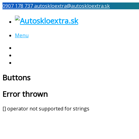
0907 178 737
autoskloextra@autoskloextra.sk
Menu
Výmena a oprava autoskla
Fotogaléria / Referencie
Kontakt
Buttons
Error thrown
[] operator not supported for strings